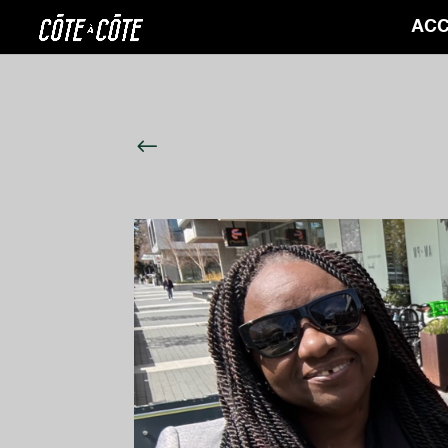
ACC
#